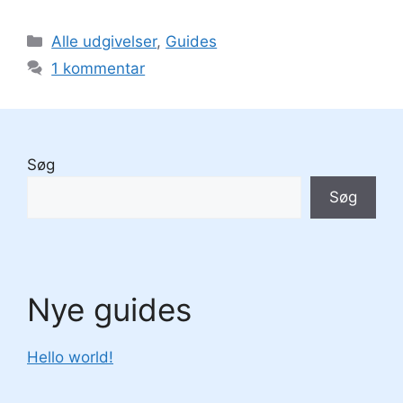
Kategorier
Alle udgivelser
,
Guides
1 kommentar
Søg
Søg
Nye guides
Hello world!